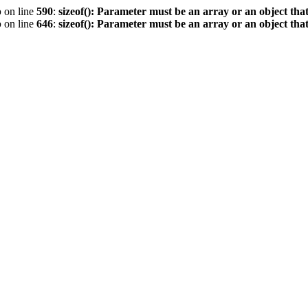
p
on line
590
:
sizeof(): Parameter must be an array or an object th
p
on line
646
:
sizeof(): Parameter must be an array or an object th