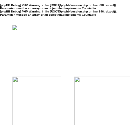
[phpBB Debug] PHP Warning
: in file
[ROOT]/phpbb/session.php
on line
590
:
sizeof():
Parameter must be an array or an object that implements Countable
[phpBB Debug] PHP Warning
: in file
[ROOT]/phpbb/session.php
on line
646
:
sizeof():
Parameter must be an array or an object that implements Countable