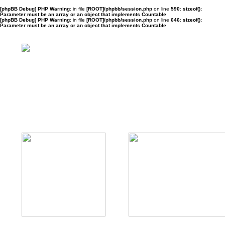
[phpBB Debug] PHP Warning
: in file
[ROOT]/phpbb/session.php
on line
590
:
sizeof():
Parameter must be an array or an object that implements Countable
[phpBB Debug] PHP Warning
: in file
[ROOT]/phpbb/session.php
on line
646
:
sizeof():
Parameter must be an array or an object that implements Countable