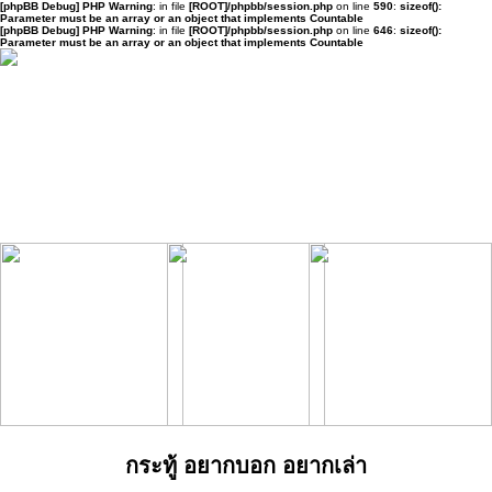
[phpBB Debug] PHP Warning
: in file
[ROOT]/phpbb/session.php
on line
590
:
sizeof():
Parameter must be an array or an object that implements Countable
[phpBB Debug] PHP Warning
: in file
[ROOT]/phpbb/session.php
on line
646
:
sizeof():
Parameter must be an array or an object that implements Countable
กระทู้ อยากบอก อยากเล่า