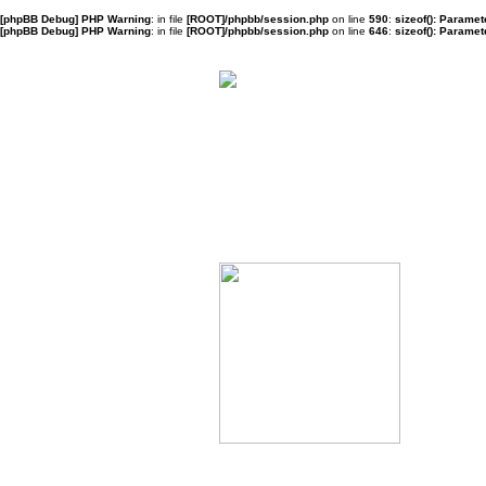
[phpBB Debug] PHP Warning
: in file
[ROOT]/phpbb/session.php
on line
590
:
sizeof(): Parame
[phpBB Debug] PHP Warning
: in file
[ROOT]/phpbb/session.php
on line
646
:
sizeof(): Parame