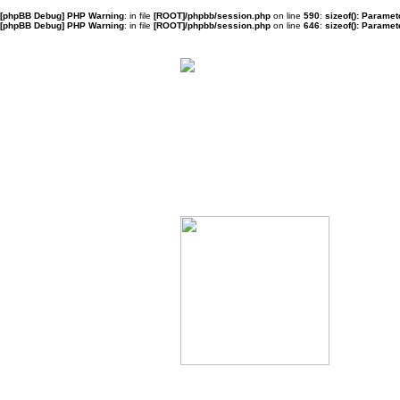
[phpBB Debug] PHP Warning
: in file
[ROOT]/phpbb/session.php
on line
590
:
sizeof(): Parame
[phpBB Debug] PHP Warning
: in file
[ROOT]/phpbb/session.php
on line
646
:
sizeof(): Parame