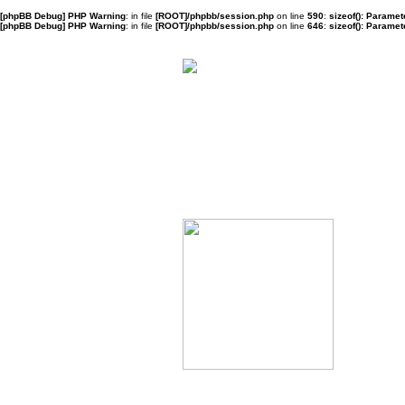
[phpBB Debug] PHP Warning
: in file
[ROOT]/phpbb/session.php
on line
590
:
sizeof(): Parame
[phpBB Debug] PHP Warning
: in file
[ROOT]/phpbb/session.php
on line
646
:
sizeof(): Parame