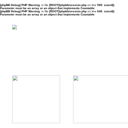
[phpBB Debug] PHP Warning
: in file
[ROOT]/phpbb/session.php
on line
590
:
sizeof():
Parameter must be an array or an object that implements Countable
[phpBB Debug] PHP Warning
: in file
[ROOT]/phpbb/session.php
on line
646
:
sizeof():
Parameter must be an array or an object that implements Countable