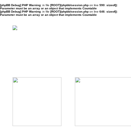
[phpBB Debug] PHP Warning
: in file
[ROOT]/phpbb/session.php
on line
590
:
sizeof():
Parameter must be an array or an object that implements Countable
[phpBB Debug] PHP Warning
: in file
[ROOT]/phpbb/session.php
on line
646
:
sizeof():
Parameter must be an array or an object that implements Countable