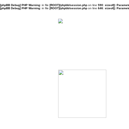
[phpBB Debug] PHP Warning
: in file
[ROOT]/phpbb/session.php
on line
590
:
sizeof(): Parame
[phpBB Debug] PHP Warning
: in file
[ROOT]/phpbb/session.php
on line
646
:
sizeof(): Parame