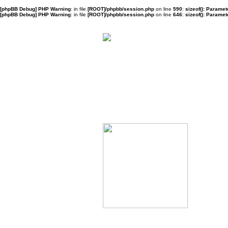
[phpBB Debug] PHP Warning
: in file
[ROOT]/phpbb/session.php
on line
590
:
sizeof(): Parame
[phpBB Debug] PHP Warning
: in file
[ROOT]/phpbb/session.php
on line
646
:
sizeof(): Parame