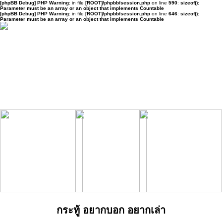
[phpBB Debug] PHP Warning
: in file
[ROOT]/phpbb/session.php
on line
590
:
sizeof():
Parameter must be an array or an object that implements Countable
[phpBB Debug] PHP Warning
: in file
[ROOT]/phpbb/session.php
on line
646
:
sizeof():
Parameter must be an array or an object that implements Countable
กระทู้ อยากบอก อยากเล่า