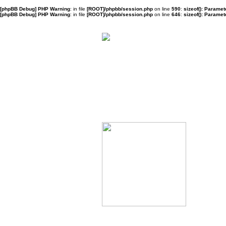
[phpBB Debug] PHP Warning
: in file
[ROOT]/phpbb/session.php
on line
590
:
sizeof(): Parame
[phpBB Debug] PHP Warning
: in file
[ROOT]/phpbb/session.php
on line
646
:
sizeof(): Parame