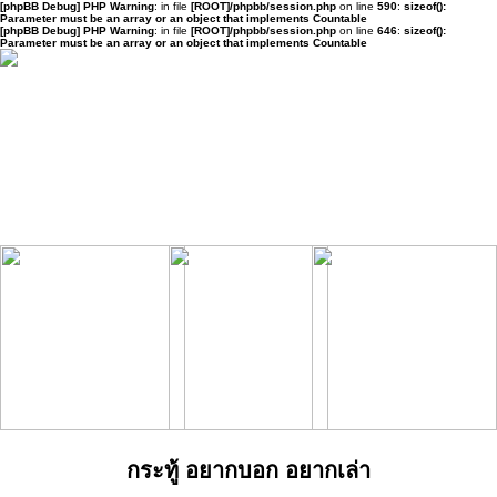
[phpBB Debug] PHP Warning
: in file
[ROOT]/phpbb/session.php
on line
590
:
sizeof():
Parameter must be an array or an object that implements Countable
[phpBB Debug] PHP Warning
: in file
[ROOT]/phpbb/session.php
on line
646
:
sizeof():
Parameter must be an array or an object that implements Countable
กระทู้ อยากบอก อยากเล่า