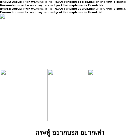
[phpBB Debug] PHP Warning
: in file
[ROOT]/phpbb/session.php
on line
590
:
sizeof():
Parameter must be an array or an object that implements Countable
[phpBB Debug] PHP Warning
: in file
[ROOT]/phpbb/session.php
on line
646
:
sizeof():
Parameter must be an array or an object that implements Countable
กระทู้ อยากบอก อยากเล่า