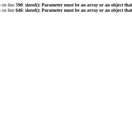
p
on line
590
:
sizeof(): Parameter must be an array or an object th
p
on line
646
:
sizeof(): Parameter must be an array or an object th