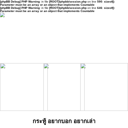
[phpBB Debug] PHP Warning
: in file
[ROOT]/phpbb/session.php
on line
590
:
sizeof():
Parameter must be an array or an object that implements Countable
[phpBB Debug] PHP Warning
: in file
[ROOT]/phpbb/session.php
on line
646
:
sizeof():
Parameter must be an array or an object that implements Countable
กระทู้ อยากบอก อยากเล่า