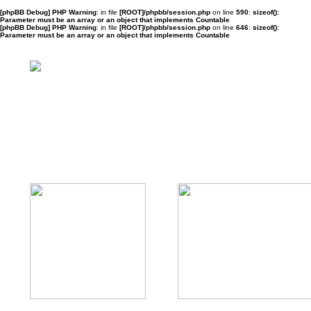
[phpBB Debug] PHP Warning
: in file
[ROOT]/phpbb/session.php
on line
590
:
sizeof():
Parameter must be an array or an object that implements Countable
[phpBB Debug] PHP Warning
: in file
[ROOT]/phpbb/session.php
on line
646
:
sizeof():
Parameter must be an array or an object that implements Countable