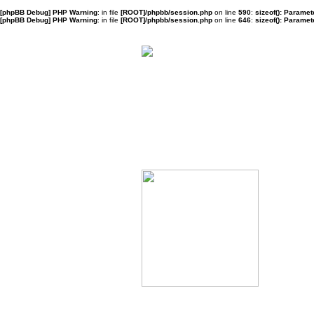
[phpBB Debug] PHP Warning
: in file
[ROOT]/phpbb/session.php
on line
590
:
sizeof(): Parame
[phpBB Debug] PHP Warning
: in file
[ROOT]/phpbb/session.php
on line
646
:
sizeof(): Parame