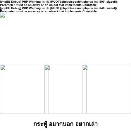
[phpBB Debug] PHP Warning
: in file
[ROOT]/phpbb/session.php
on line
590
:
sizeof():
Parameter must be an array or an object that implements Countable
[phpBB Debug] PHP Warning
: in file
[ROOT]/phpbb/session.php
on line
646
:
sizeof():
Parameter must be an array or an object that implements Countable
กระทู้ อยากบอก อยากเล่า