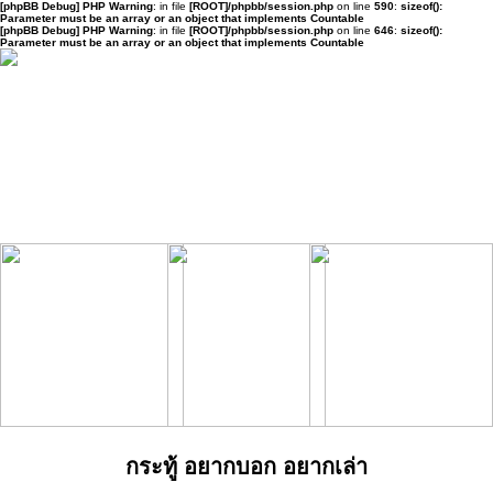
[phpBB Debug] PHP Warning
: in file
[ROOT]/phpbb/session.php
on line
590
:
sizeof():
Parameter must be an array or an object that implements Countable
[phpBB Debug] PHP Warning
: in file
[ROOT]/phpbb/session.php
on line
646
:
sizeof():
Parameter must be an array or an object that implements Countable
กระทู้ อยากบอก อยากเล่า