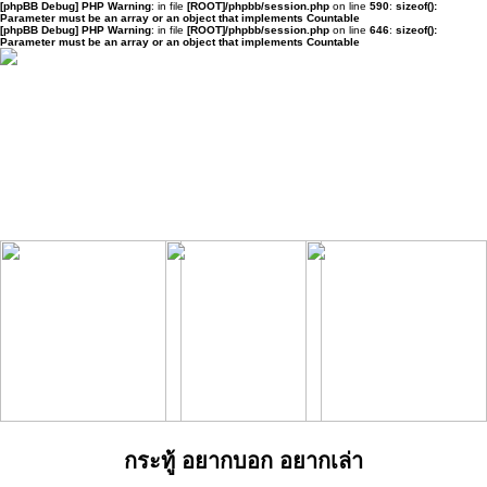
[phpBB Debug] PHP Warning
: in file
[ROOT]/phpbb/session.php
on line
590
:
sizeof():
Parameter must be an array or an object that implements Countable
[phpBB Debug] PHP Warning
: in file
[ROOT]/phpbb/session.php
on line
646
:
sizeof():
Parameter must be an array or an object that implements Countable
กระทู้ อยากบอก อยากเล่า