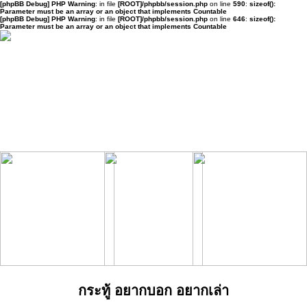
[phpBB Debug] PHP Warning
: in file
[ROOT]/phpbb/session.php
on line
590
:
sizeof():
Parameter must be an array or an object that implements Countable
[phpBB Debug] PHP Warning
: in file
[ROOT]/phpbb/session.php
on line
646
:
sizeof():
Parameter must be an array or an object that implements Countable
กระทู้ อยากบอก อยากเล่า