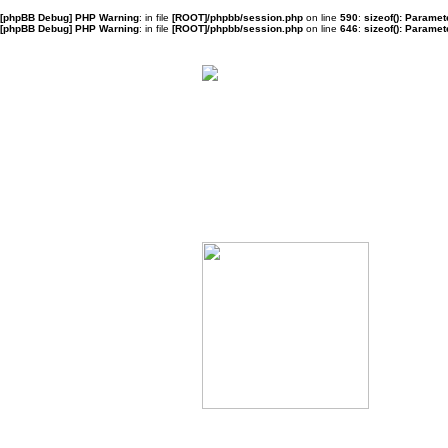
[phpBB Debug] PHP Warning
: in file
[ROOT]/phpbb/session.php
on line
590
:
sizeof(): Parame
[phpBB Debug] PHP Warning
: in file
[ROOT]/phpbb/session.php
on line
646
:
sizeof(): Parame