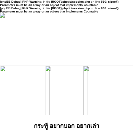
[phpBB Debug] PHP Warning
: in file
[ROOT]/phpbb/session.php
on line
590
:
sizeof():
Parameter must be an array or an object that implements Countable
[phpBB Debug] PHP Warning
: in file
[ROOT]/phpbb/session.php
on line
646
:
sizeof():
Parameter must be an array or an object that implements Countable
กระทู้ อยากบอก อยากเล่า