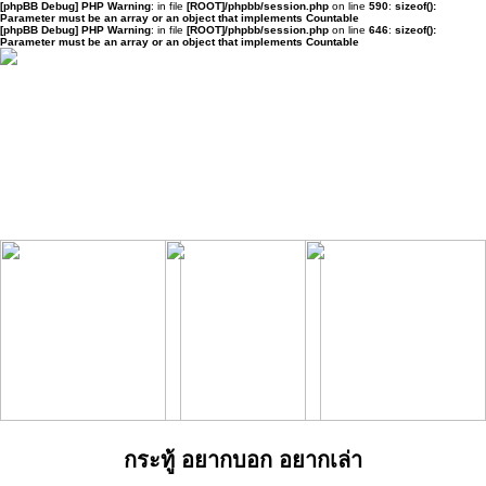
[phpBB Debug] PHP Warning
: in file
[ROOT]/phpbb/session.php
on line
590
:
sizeof():
Parameter must be an array or an object that implements Countable
[phpBB Debug] PHP Warning
: in file
[ROOT]/phpbb/session.php
on line
646
:
sizeof():
Parameter must be an array or an object that implements Countable
กระทู้ อยากบอก อยากเล่า