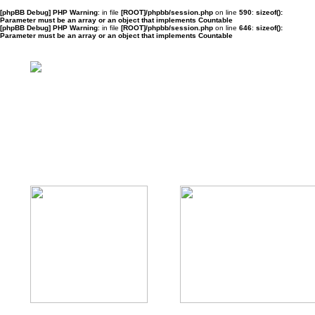
[phpBB Debug] PHP Warning
: in file
[ROOT]/phpbb/session.php
on line
590
:
sizeof():
Parameter must be an array or an object that implements Countable
[phpBB Debug] PHP Warning
: in file
[ROOT]/phpbb/session.php
on line
646
:
sizeof():
Parameter must be an array or an object that implements Countable