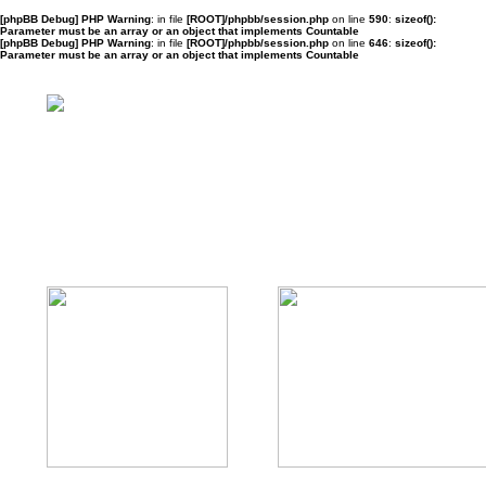
[phpBB Debug] PHP Warning
: in file
[ROOT]/phpbb/session.php
on line
590
:
sizeof():
Parameter must be an array or an object that implements Countable
[phpBB Debug] PHP Warning
: in file
[ROOT]/phpbb/session.php
on line
646
:
sizeof():
Parameter must be an array or an object that implements Countable