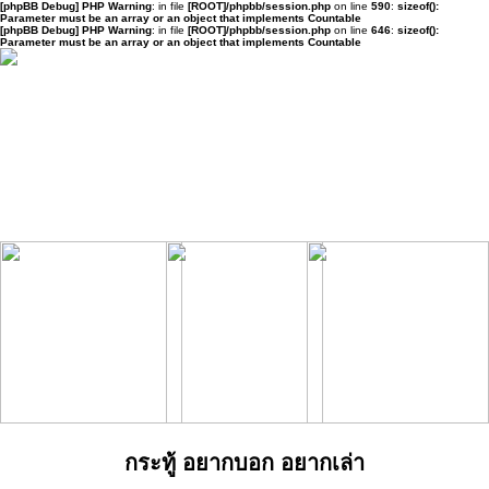
[phpBB Debug] PHP Warning
: in file
[ROOT]/phpbb/session.php
on line
590
:
sizeof():
Parameter must be an array or an object that implements Countable
[phpBB Debug] PHP Warning
: in file
[ROOT]/phpbb/session.php
on line
646
:
sizeof():
Parameter must be an array or an object that implements Countable
กระทู้ อยากบอก อยากเล่า