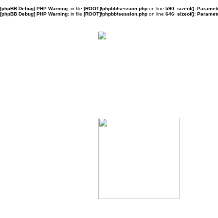
[phpBB Debug] PHP Warning
: in file
[ROOT]/phpbb/session.php
on line
590
:
sizeof(): Parame
[phpBB Debug] PHP Warning
: in file
[ROOT]/phpbb/session.php
on line
646
:
sizeof(): Parame