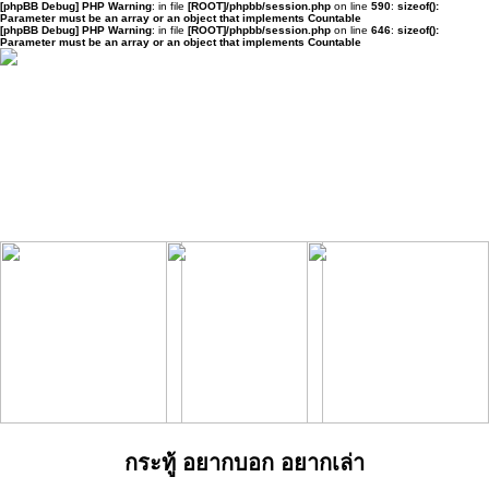
[phpBB Debug] PHP Warning
: in file
[ROOT]/phpbb/session.php
on line
590
:
sizeof():
Parameter must be an array or an object that implements Countable
[phpBB Debug] PHP Warning
: in file
[ROOT]/phpbb/session.php
on line
646
:
sizeof():
Parameter must be an array or an object that implements Countable
กระทู้ อยากบอก อยากเล่า