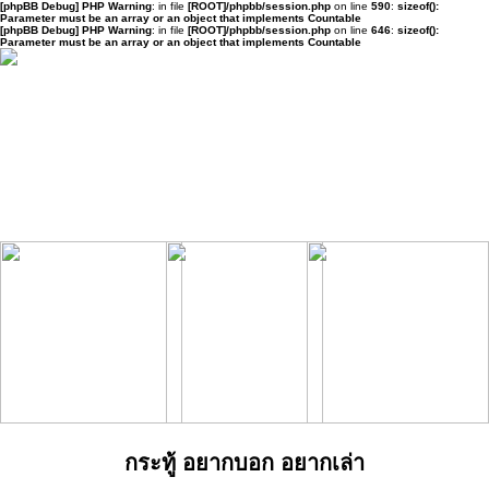
[phpBB Debug] PHP Warning
: in file
[ROOT]/phpbb/session.php
on line
590
:
sizeof():
Parameter must be an array or an object that implements Countable
[phpBB Debug] PHP Warning
: in file
[ROOT]/phpbb/session.php
on line
646
:
sizeof():
Parameter must be an array or an object that implements Countable
กระทู้ อยากบอก อยากเล่า