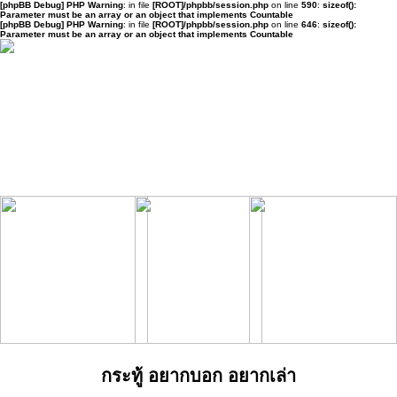
[phpBB Debug] PHP Warning
: in file
[ROOT]/phpbb/session.php
on line
590
:
sizeof():
Parameter must be an array or an object that implements Countable
[phpBB Debug] PHP Warning
: in file
[ROOT]/phpbb/session.php
on line
646
:
sizeof():
Parameter must be an array or an object that implements Countable
กระทู้ อยากบอก อยากเล่า