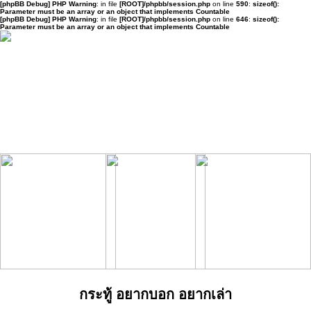
[phpBB Debug] PHP Warning
: in file
[ROOT]/phpbb/session.php
on line
590
:
sizeof():
Parameter must be an array or an object that implements Countable
[phpBB Debug] PHP Warning
: in file
[ROOT]/phpbb/session.php
on line
646
:
sizeof():
Parameter must be an array or an object that implements Countable
กระทู้ อยากบอก อยากเล่า