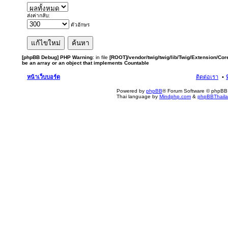
ส่งค่ากลับ:
ตัวอักษร
[phpBB Debug] PHP Warning
: in file
[ROOT]/vendor/twig/twig/lib/Twig/Extension/Cor
be an array or an object that implements Countable
หน้าเว็บบอร์ด
ติดต่อเรา
Powered by
phpBB
® Forum Software © phpBB 
Thai language by
Mindphp.com
&
phpBBThail