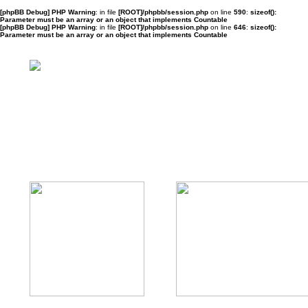
[phpBB Debug] PHP Warning
: in file
[ROOT]/phpbb/session.php
on line
590
:
sizeof():
Parameter must be an array or an object that implements Countable
[phpBB Debug] PHP Warning
: in file
[ROOT]/phpbb/session.php
on line
646
:
sizeof():
Parameter must be an array or an object that implements Countable