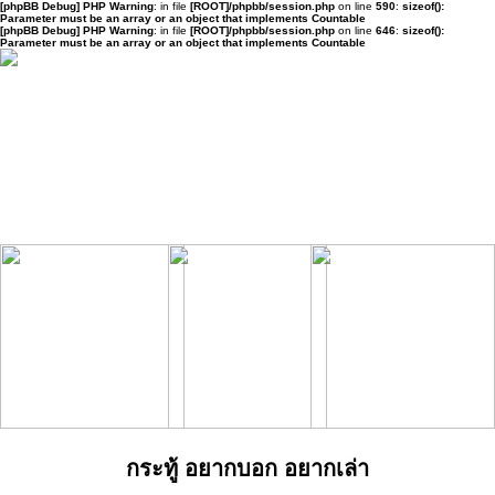
[phpBB Debug] PHP Warning
: in file
[ROOT]/phpbb/session.php
on line
590
:
sizeof():
Parameter must be an array or an object that implements Countable
[phpBB Debug] PHP Warning
: in file
[ROOT]/phpbb/session.php
on line
646
:
sizeof():
Parameter must be an array or an object that implements Countable
กระทู้ อยากบอก อยากเล่า