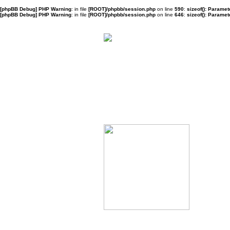
[phpBB Debug] PHP Warning
: in file
[ROOT]/phpbb/session.php
on line
590
:
sizeof(): Parame
[phpBB Debug] PHP Warning
: in file
[ROOT]/phpbb/session.php
on line
646
:
sizeof(): Parame