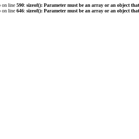
p
on line
590
:
sizeof(): Parameter must be an array or an object th
p
on line
646
:
sizeof(): Parameter must be an array or an object th