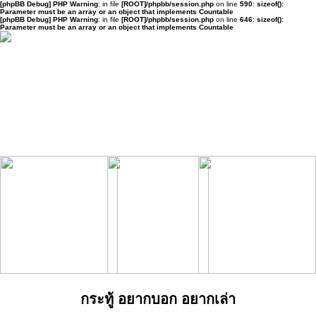
[phpBB Debug] PHP Warning
: in file
[ROOT]/phpbb/session.php
on line
590
:
sizeof():
Parameter must be an array or an object that implements Countable
[phpBB Debug] PHP Warning
: in file
[ROOT]/phpbb/session.php
on line
646
:
sizeof():
Parameter must be an array or an object that implements Countable
กระทู้ อยากบอก อยากเล่า