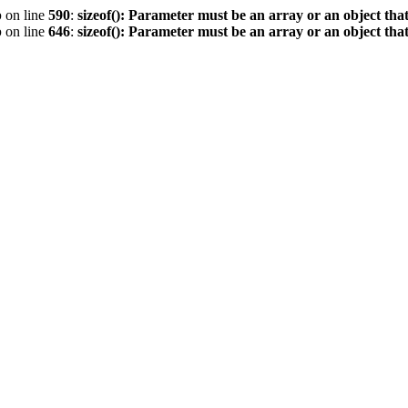
p
on line
590
:
sizeof(): Parameter must be an array or an object th
p
on line
646
:
sizeof(): Parameter must be an array or an object th