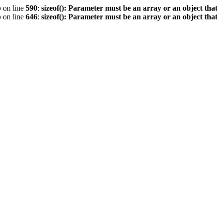
p
on line
590
:
sizeof(): Parameter must be an array or an object th
p
on line
646
:
sizeof(): Parameter must be an array or an object th