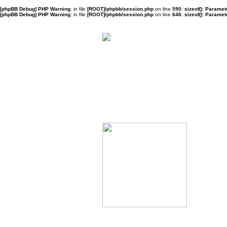
[phpBB Debug] PHP Warning
: in file
[ROOT]/phpbb/session.php
on line
590
:
sizeof(): Parame
[phpBB Debug] PHP Warning
: in file
[ROOT]/phpbb/session.php
on line
646
:
sizeof(): Parame