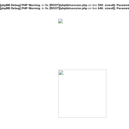
[phpBB Debug] PHP Warning
: in file
[ROOT]/phpbb/session.php
on line
590
:
sizeof(): Parame
[phpBB Debug] PHP Warning
: in file
[ROOT]/phpbb/session.php
on line
646
:
sizeof(): Parame