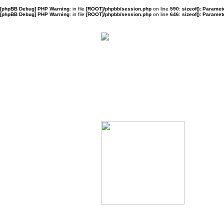
[phpBB Debug] PHP Warning
: in file
[ROOT]/phpbb/session.php
on line
590
:
sizeof(): Parame
[phpBB Debug] PHP Warning
: in file
[ROOT]/phpbb/session.php
on line
646
:
sizeof(): Parame