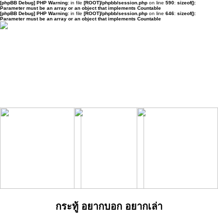
[phpBB Debug] PHP Warning
: in file
[ROOT]/phpbb/session.php
on line
590
:
sizeof():
Parameter must be an array or an object that implements Countable
[phpBB Debug] PHP Warning
: in file
[ROOT]/phpbb/session.php
on line
646
:
sizeof():
Parameter must be an array or an object that implements Countable
กระทู้ อยากบอก อยากเล่า