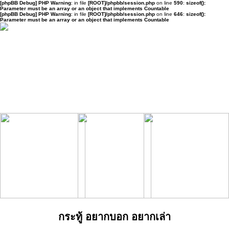
[phpBB Debug] PHP Warning
: in file
[ROOT]/phpbb/session.php
on line
590
:
sizeof():
Parameter must be an array or an object that implements Countable
[phpBB Debug] PHP Warning
: in file
[ROOT]/phpbb/session.php
on line
646
:
sizeof():
Parameter must be an array or an object that implements Countable
กระทู้ อยากบอก อยากเล่า