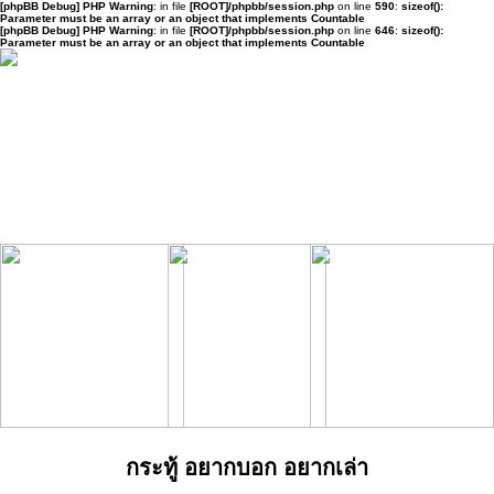
[phpBB Debug] PHP Warning
: in file
[ROOT]/phpbb/session.php
on line
590
:
sizeof():
Parameter must be an array or an object that implements Countable
[phpBB Debug] PHP Warning
: in file
[ROOT]/phpbb/session.php
on line
646
:
sizeof():
Parameter must be an array or an object that implements Countable
กระทู้ อยากบอก อยากเล่า