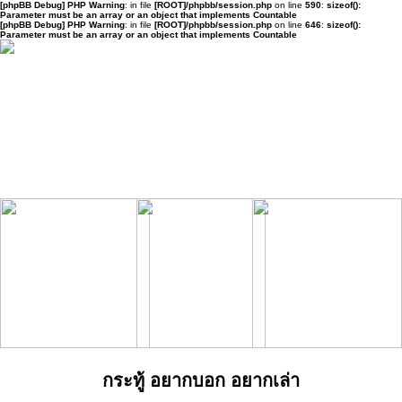
[phpBB Debug] PHP Warning
: in file
[ROOT]/phpbb/session.php
on line
590
:
sizeof():
Parameter must be an array or an object that implements Countable
[phpBB Debug] PHP Warning
: in file
[ROOT]/phpbb/session.php
on line
646
:
sizeof():
Parameter must be an array or an object that implements Countable
กระทู้ อยากบอก อยากเล่า