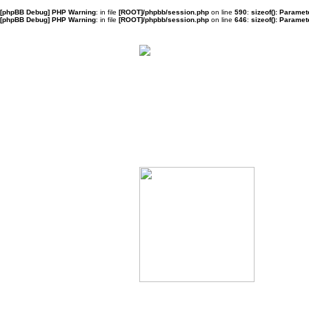
[phpBB Debug] PHP Warning
: in file
[ROOT]/phpbb/session.php
on line
590
:
sizeof(): Parame
[phpBB Debug] PHP Warning
: in file
[ROOT]/phpbb/session.php
on line
646
:
sizeof(): Parame