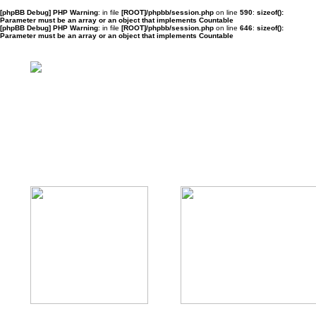
[phpBB Debug] PHP Warning
: in file
[ROOT]/phpbb/session.php
on line
590
:
sizeof():
Parameter must be an array or an object that implements Countable
[phpBB Debug] PHP Warning
: in file
[ROOT]/phpbb/session.php
on line
646
:
sizeof():
Parameter must be an array or an object that implements Countable