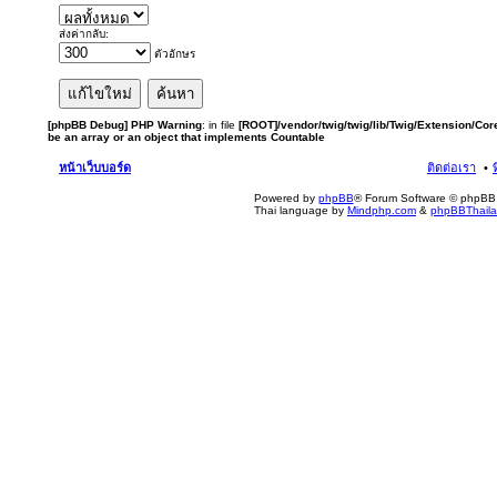
ส่งค่ากลับ:
ตัวอักษร
[phpBB Debug] PHP Warning
: in file
[ROOT]/vendor/twig/twig/lib/Twig/Extension/Cor
be an array or an object that implements Countable
หน้าเว็บบอร์ด
ติดต่อเรา
Powered by
phpBB
® Forum Software © phpBB 
Thai language by
Mindphp.com
&
phpBBThail